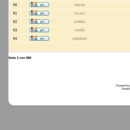
90
marsla
91
na-am
92
antfehr
93
rms69
94
palatinat
Seite
2
von
880
Powered by
Deutsc