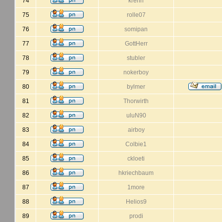
74
krehrl
75
rolle07
76
somipan
77
GottHerr
78
stubler
79
nokerboy
80
bylmer
81
Thorwirth
82
uluN90
83
airboy
84
Colbie1
85
ckloeti
86
hkriechbaum
87
1more
88
Helios9
89
prodi