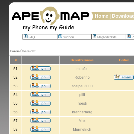
Home
|
Downloa
FAQ
Suchen
Mitgliederliste
Pr
Foren-Übersicht
#
Benutzername
E-Mail
51
mupfel
52
Roberino
53
scalpel 3000
54
pilli
55
horstj
56
brennerberg
57
Max
58
Murmelrich