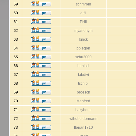
59
schmrom
60
difti
61
PHil
62
myanonym
63
knick
64
pbiegon
65
schu2000
66
benissi
67
fabdivi
68
tschipi
69
broesch
70
Manfred
71
Lazybone
72
wihoheidermann
73
florian1710