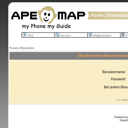
Home
|
Downloa
FAQ
Suchen
Mitgliederliste
Pr
Foren-Übersicht
Gib bitte deinen Benutzername
Benutzername:
Passwort:
Bei jedem Besu
Ich habe
Powered by
Deutsc