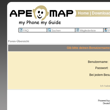
Home
|
Downloa
FAQ
Suchen
Mitgliederliste
Pr
Foren-Übersicht
Gib bitte deinen Benutzername
Benutzername:
Passwort:
Bei jedem Besu
Ich habe
Powered by
Deutsc