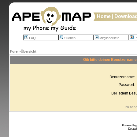
Home
|
Downloa
FAQ
Suchen
Mitgliederliste
Pr
Foren-Übersicht
Gib bitte deinen Benutzername
Benutzername:
Passwort:
Bei jedem Besu
Ich habe
Powered by
Deutsc