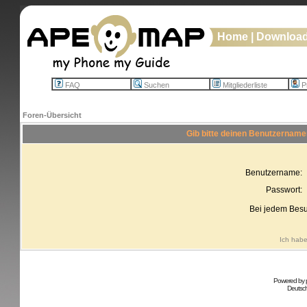
Home
|
Downloa
FAQ
Suchen
Mitgliederliste
Pr
Foren-Übersicht
Gib bitte deinen Benutzername
Benutzername:
Passwort:
Bei jedem Besu
Ich habe
Powered by
Deutsc