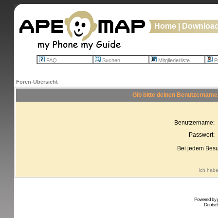
Home
|
Downloa
FAQ
Suchen
Mitgliederliste
Pr
Foren-Übersicht
Gib bitte deinen Benutzername
Benutzername:
Passwort:
Bei jedem Besu
Ich habe
Powered by
Deutsc