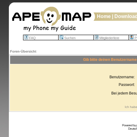
Home
|
Downloa
FAQ
Suchen
Mitgliederliste
Pr
Foren-Übersicht
Gib bitte deinen Benutzername
Benutzername:
Passwort:
Bei jedem Besu
Ich habe
Powered by
Deutsc