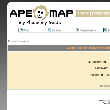
Home
|
Downloa
FAQ
Suchen
Mitgliederliste
Pr
Foren-Übersicht
Gib bitte deinen Benutzername
Benutzername:
Passwort:
Bei jedem Besu
Ich habe
Powered by
Deutsc