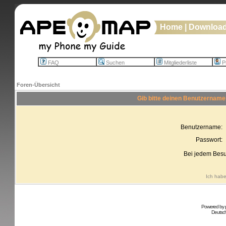
Home
|
Downloa
FAQ
Suchen
Mitgliederliste
Pr
Foren-Übersicht
Gib bitte deinen Benutzername
Benutzername:
Passwort:
Bei jedem Besu
Ich habe
Powered by
Deutsc