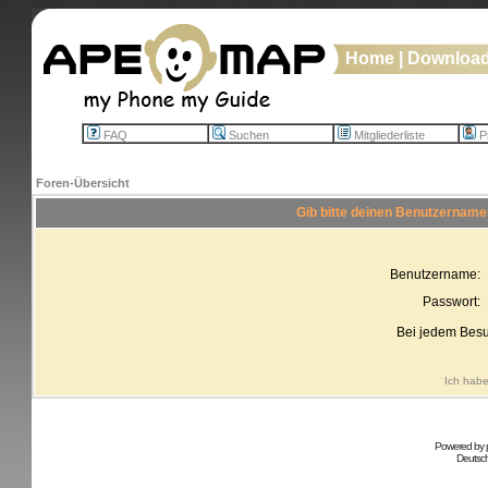
Home
|
Downloa
FAQ
Suchen
Mitgliederliste
Pr
Foren-Übersicht
Gib bitte deinen Benutzername
Benutzername:
Passwort:
Bei jedem Besu
Ich habe
Powered by
Deutsc