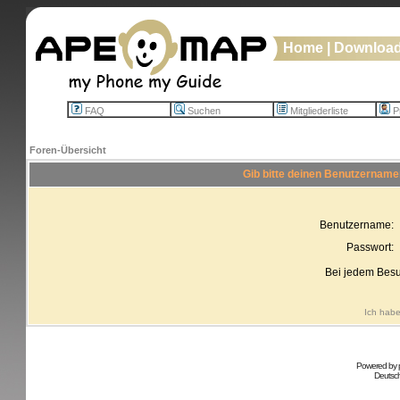
Home
|
Downloa
FAQ
Suchen
Mitgliederliste
Pr
Foren-Übersicht
Gib bitte deinen Benutzername
Benutzername:
Passwort:
Bei jedem Besu
Ich habe
Powered by
Deutsc