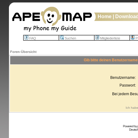
Home
|
Downloa
FAQ
Suchen
Mitgliederliste
Pr
Foren-Übersicht
Gib bitte deinen Benutzername
Benutzername:
Passwort:
Bei jedem Besu
Ich habe
Powered by
Deutsc