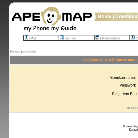
Home
|
Downloa
FAQ
Suchen
Mitgliederliste
Pr
Foren-Übersicht
Gib bitte deinen Benutzername
Benutzername:
Passwort:
Bei jedem Besu
Ich habe
Powered by
Deutsc