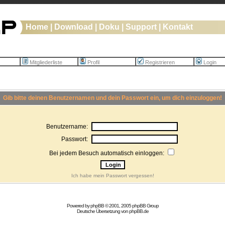
Home
|
Download
|
Doku
|
Support
|
Kontakt
Mitgliederliste
Profil
Registrieren
Login
Gib bitte deinen Benutzernamen und dein Passwort ein, um dich einzuloggen!
Benutzername:
Passwort:
Bei jedem Besuch automatisch einloggen:
Ich habe mein Passwort vergessen!
Powered by
phpBB
© 2001, 2005 phpBB Group
Deutsche Übersetzung von
phpBB.de