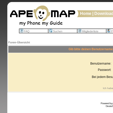
Home
|
Downloa
FAQ
Suchen
Mitgliederliste
Pr
Foren-Übersicht
Gib bitte deinen Benutzername
Benutzername:
Passwort:
Bei jedem Besu
Ich habe
Powered by
Deutsc