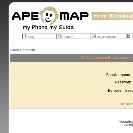
Home
|
Downloa
FAQ
Suchen
Mitgliederliste
Pr
Foren-Übersicht
Gib bitte deinen Benutzername
Benutzername:
Passwort:
Bei jedem Besu
Ich habe
Powered by
Deutsc