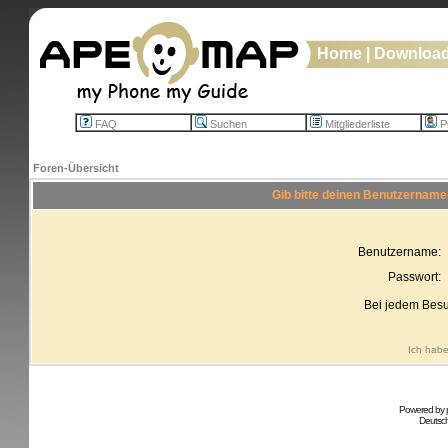
Home
|
Downloa
FAQ
Suchen
Mitgliederliste
Pr
Foren-Übersicht
Gib bitte deinen Benutzername
Benutzername:
Passwort:
Bei jedem Besu
Ich habe
Powered by
Deutsc