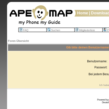
Home
|
Downloa
FAQ
Suchen
Mitgliederliste
Pr
Foren-Übersicht
Gib bitte deinen Benutzername
Benutzername:
Passwort:
Bei jedem Besu
Ich habe
Powered by
Deutsc