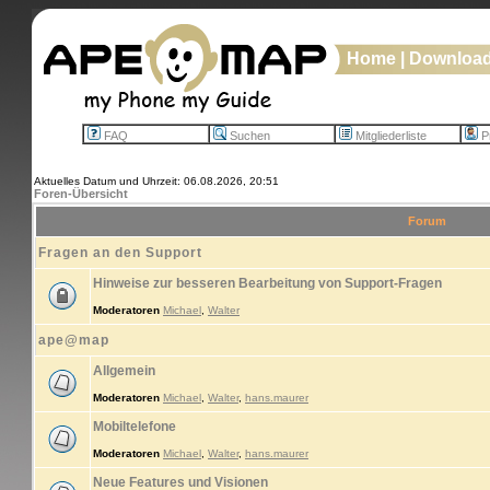
Home
|
Downloa
FAQ
Suchen
Mitgliederliste
Pr
Aktuelles Datum und Uhrzeit: 06.08.2026, 20:51
Foren-Übersicht
Forum
Fragen an den Support
Hinweise zur besseren Bearbeitung von Support-Fragen
Moderatoren
Michael
,
Walter
ape@map
Allgemein
Moderatoren
Michael
,
Walter
,
hans.maurer
Mobiltelefone
Moderatoren
Michael
,
Walter
,
hans.maurer
Neue Features und Visionen