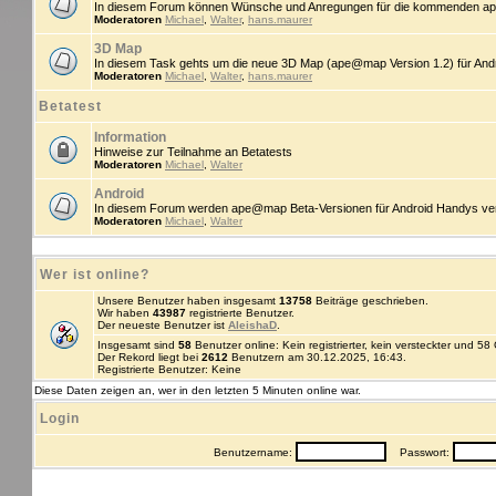
In diesem Forum können Wünsche und Anregungen für die kommenden ap
Moderatoren
Michael
,
Walter
,
hans.maurer
3D Map
In diesem Task gehts um die neue 3D Map (ape@map Version 1.2) für An
Moderatoren
Michael
,
Walter
,
hans.maurer
Betatest
Information
Hinweise zur Teilnahme an Betatests
Moderatoren
Michael
,
Walter
Android
In diesem Forum werden ape@map Beta-Versionen für Android Handys veröff
Moderatoren
Michael
,
Walter
Wer ist online?
Unsere Benutzer haben insgesamt
13758
Beiträge geschrieben.
Wir haben
43987
registrierte Benutzer.
Der neueste Benutzer ist
AleishaD
.
Insgesamt sind
58
Benutzer online: Kein registrierter, kein versteckter und 5
Der Rekord liegt bei
2612
Benutzern am 30.12.2025, 16:43.
Registrierte Benutzer: Keine
Diese Daten zeigen an, wer in den letzten 5 Minuten online war.
Login
Benutzername:
Passwort: