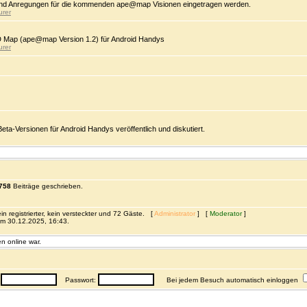
d Anregungen für die kommenden ape@map Visionen eingetragen werden.
urer
D Map (ape@map Version 1.2) für Android Handys
urer
-Versionen für Android Handys veröffentlich und diskutiert.
758
Beiträge geschrieben.
n registrierter, kein versteckter und 72 Gäste. [
Administrator
] [
Moderator
]
m 30.12.2025, 16:43.
n online war.
:
Passwort:
Bei jedem Besuch automatisch einloggen