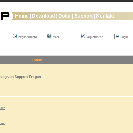
Home
|
Download
|
Doku
|
Support
|
Kontakt
Mitgliederliste
Profil
Registrieren
Login
Forum
tung von Support-Fragen
urer
urer