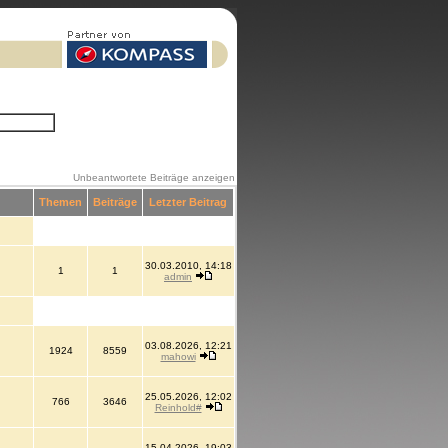
Unbeantwortete Beiträge anzeigen
Themen
Beiträge
Letzter Beitrag
30.03.2010, 14:18
1
1
admin
03.08.2026, 12:21
1924
8559
mahowi
25.05.2026, 12:02
766
3646
Reinhold#
15.04.2026, 19:03