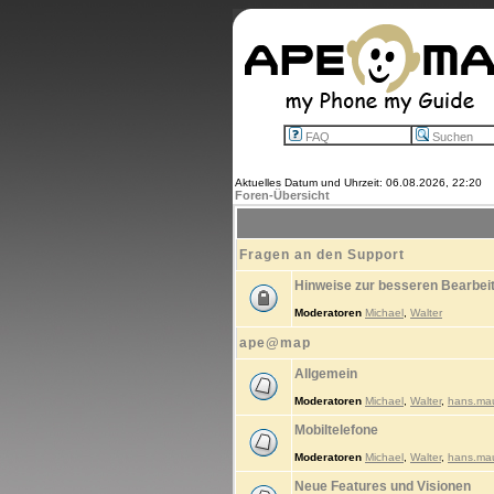
FAQ
Suchen
Aktuelles Datum und Uhrzeit: 06.08.2026, 22:20
Foren-Übersicht
Fragen an den Support
Hinweise zur besseren Bearbei
Moderatoren
Michael
,
Walter
ape@map
Allgemein
Moderatoren
Michael
,
Walter
,
hans.ma
Mobiltelefone
Moderatoren
Michael
,
Walter
,
hans.ma
Neue Features und Visionen