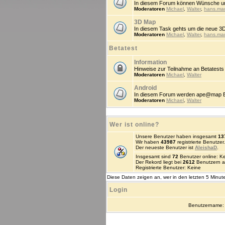
In diesem Forum können Wünsche un
Moderatoren
Michael
,
Walter
,
hans.ma
3D Map
In diesem Task gehts um die neue 3
Moderatoren
Michael
,
Walter
,
hans.ma
Betatest
Information
Hinweise zur Teilnahme an Betatests
Moderatoren
Michael
,
Walter
Android
In diesem Forum werden ape@map Beta
Moderatoren
Michael
,
Walter
Wer ist online?
Unsere Benutzer haben insgesamt
13
Wir haben
43987
registrierte Benutzer.
Der neueste Benutzer ist
AleishaD
.
Insgesamt sind
72
Benutzer online: Kei
Der Rekord liegt bei
2612
Benutzern a
Registrierte Benutzer: Keine
Diese Daten zeigen an, wer in den letzten 5 Minute
Login
Benutzername