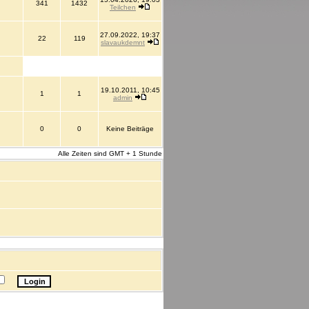
341
1432
Teilchen
27.09.2022, 19:37
22
119
slavaukdemnt
19.10.2011, 10:45
1
1
admin
0
0
Keine Beiträge
Alle Zeiten sind GMT + 1 Stunde