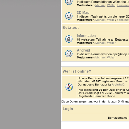
In diesem Forum können Wünsche un
Moderatoren
Michael
,
Walter
,
hans.ma
3D Map
In diesem Task gehts um die neue 3
Moderatoren
Michael
,
Walter
,
hans.ma
Betatest
Information
Hinweise zur Teilnahme an Betatests
Moderatoren
Michael
,
Walter
Android
In diesem Forum werden ape@map Beta
Moderatoren
Michael
,
Walter
Wer ist online?
Unsere Benutzer haben insgesamt
13
Wir haben
43987
registrierte Benutzer.
Der neueste Benutzer ist
AleishaD
.
Insgesamt sind
79
Benutzer online: Kei
Der Rekord liegt bei
2612
Benutzern a
Registrierte Benutzer: Keine
Diese Daten zeigen an, wer in den letzten 5 Minute
Login
Benutzername