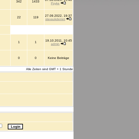
342
1433
Psyke
27.09.2022, 19:37
22
119
slavaukdemnt
19.10.2011, 10:45
1
1
admin
0
0
Keine Beiträge
Alle Zeiten sind GMT + 1 Stunde