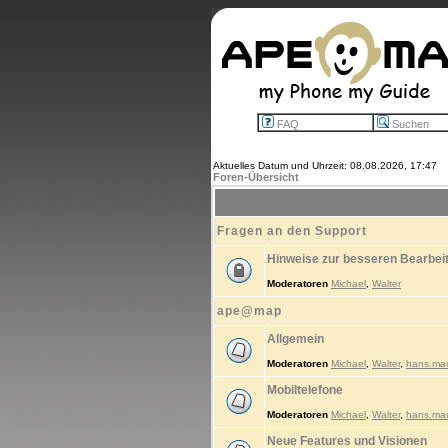
FAQ
Suchen
Aktuelles Datum und Uhrzeit: 08.08.2026, 17:47
Foren-Übersicht
Fragen an den Support
Hinweise zur besseren Bearbei
Moderatoren
Michael
,
Walter
ape@map
Allgemein
Moderatoren
Michael
,
Walter
,
hans.ma
Mobiltelefone
Moderatoren
Michael
,
Walter
,
hans.ma
Neue Features und Visionen