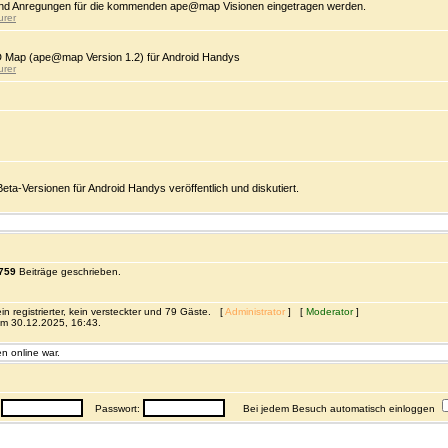
d Anregungen für die kommenden ape@map Visionen eingetragen werden.
urer
D Map (ape@map Version 1.2) für Android Handys
urer
-Versionen für Android Handys veröffentlich und diskutiert.
759
Beiträge geschrieben.
n registrierter, kein versteckter und 79 Gäste. [
Administrator
] [
Moderator
]
m 30.12.2025, 16:43.
n online war.
:
Passwort:
Bei jedem Besuch automatisch einloggen