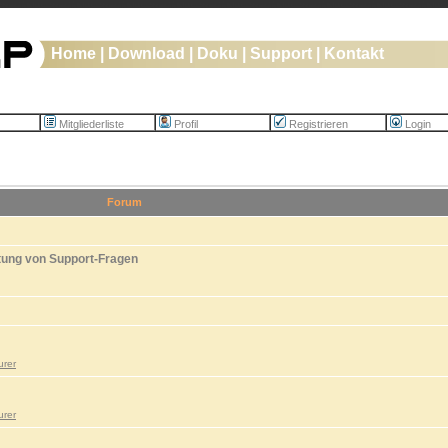
Home
|
Download
|
Doku
|
Support
|
Kontakt
Mitgliederliste
Profil
Registrieren
Login
Forum
tung von Support-Fragen
urer
urer