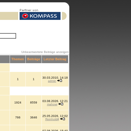
Unbeantwortete Beiträge anzeigen
Themen
Beiträge
Letzter Beitrag
30.03.2010, 14:18
1
1
admin
03.08.2026, 12:21
1924
8559
mahowi
25.05.2026, 12:02
766
3646
Reinhold#
07.08.2026, 15:40