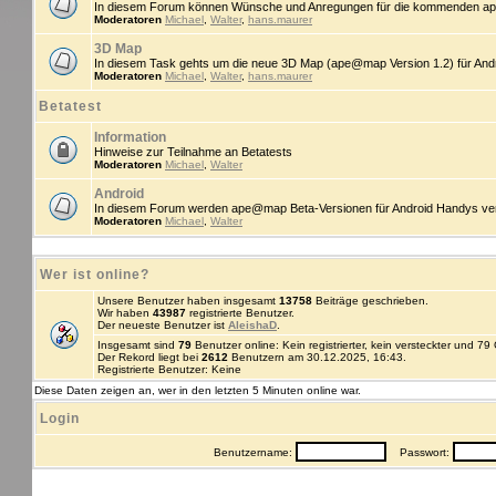
In diesem Forum können Wünsche und Anregungen für die kommenden ap
Moderatoren
Michael
,
Walter
,
hans.maurer
3D Map
In diesem Task gehts um die neue 3D Map (ape@map Version 1.2) für An
Moderatoren
Michael
,
Walter
,
hans.maurer
Betatest
Information
Hinweise zur Teilnahme an Betatests
Moderatoren
Michael
,
Walter
Android
In diesem Forum werden ape@map Beta-Versionen für Android Handys veröff
Moderatoren
Michael
,
Walter
Wer ist online?
Unsere Benutzer haben insgesamt
13758
Beiträge geschrieben.
Wir haben
43987
registrierte Benutzer.
Der neueste Benutzer ist
AleishaD
.
Insgesamt sind
79
Benutzer online: Kein registrierter, kein versteckter und 7
Der Rekord liegt bei
2612
Benutzern am 30.12.2025, 16:43.
Registrierte Benutzer: Keine
Diese Daten zeigen an, wer in den letzten 5 Minuten online war.
Login
Benutzername:
Passwort: