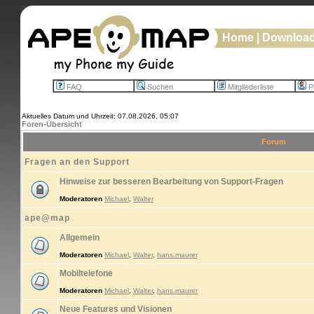
Home
|
Downloa
FAQ
Suchen
Mitgliederliste
Pr
Aktuelles Datum und Uhrzeit: 07.08.2026, 05:07
Foren-Übersicht
Forum
Fragen an den Support
Hinweise zur besseren Bearbeitung von Support-Fragen
Moderatoren
Michael
,
Walter
ape@map
Allgemein
Moderatoren
Michael
,
Walter
,
hans.maurer
Mobiltelefone
Moderatoren
Michael
,
Walter
,
hans.maurer
Neue Features und Visionen