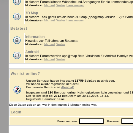
In diesem Forum können Wünsche und Anregungen für die kommenden ap
Moderatoren
Michael
,
Walter
,
hans.maurer
3D Map
In diesem Task gehts um die neue 3D Map (ape@map Version 1.2) für An
Moderatoren
Michael
,
Walter
,
hans.maurer
Betatest
Information
Hinweise zur Teilnahme an Betatests
Moderatoren
Michael
,
Walter
Android
In diesem Forum werden ape@map Beta-Versionen für Android Handys veröff
Moderatoren
Michael
,
Walter
Wer ist online?
Unsere Benutzer haben insgesamt
13759
Beiträge geschrieben.
Wir haben
43987
registrierte Benutzer.
Der neueste Benutzer ist
AleishaD
.
Insgesamt sind
130
Benutzer online: Kein registrierter, kein versteckter und 
Der Rekord liegt bei
2612
Benutzern am 30.12.2025, 16:43.
Registrierte Benutzer: Keine
Diese Daten zeigen an, wer in den letzten 5 Minuten online war.
Login
Benutzername:
Passwort: