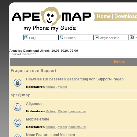
Home
|
Downloa
FAQ
Suchen
Mitgliederliste
Pr
Aktuelles Datum und Uhrzeit: 10.08.2026, 06:06
Foren-Übersicht
Forum
Fragen an den Support
Hinweise zur besseren Bearbeitung von Support-Fragen
Moderatoren
Michael
,
Walter
ape@map
Allgemein
Moderatoren
Michael
,
Walter
,
hans.maurer
Mobiltelefone
Moderatoren
Michael
,
Walter
,
hans.maurer
Neue Features und Visionen