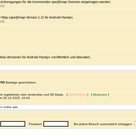
d Anregungen für die kommenden ape@map Visionen eingetragen werden.
urer
D Map (ape@map Version 1.2) für Android Handys
urer
-Versionen für Android Handys veröffentlich und diskutiert.
759
Beiträge geschrieben.
n registrierter, kein versteckter und 68 Gäste. [
Administrator
] [
Moderator
]
m 30.12.2025, 16:43.
n online war.
:
Passwort:
Bei jedem Besuch automatisch einloggen