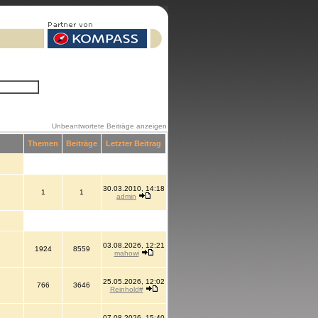
Unbeantwortete Beiträge anzeigen
Themen
Beiträge
Letzter Beitrag
30.03.2010, 14:18
1
1
admin
03.08.2026, 12:21
1924
8559
mahowi
25.05.2026, 12:02
766
3646
Reinhold#
07.08.2026, 15:40