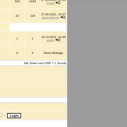
342
1433
Psyke
27.09.2022, 19:37
22
119
slavaukdemnt
19.10.2011, 10:45
1
1
admin
0
0
Keine Beiträge
Alle Zeiten sind GMT + 1 Stunde