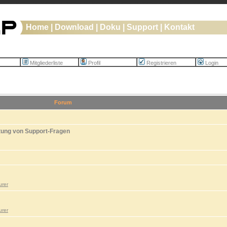
Home
|
Download
|
Doku
|
Support
|
Kontakt
Mitgliederliste
Profil
Registrieren
Login
Forum
tung von Support-Fragen
urer
urer