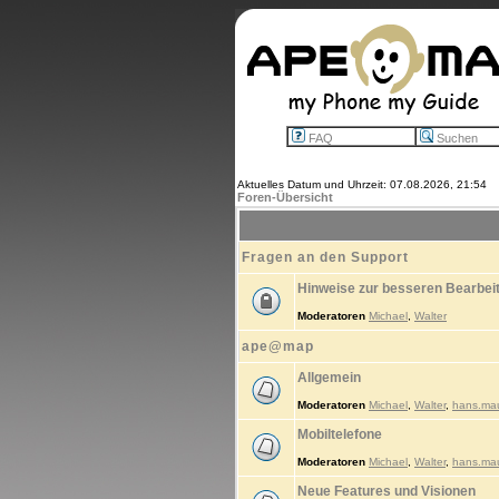
FAQ
Suchen
Aktuelles Datum und Uhrzeit: 07.08.2026, 21:54
Foren-Übersicht
Fragen an den Support
Hinweise zur besseren Bearbei
Moderatoren
Michael
,
Walter
ape@map
Allgemein
Moderatoren
Michael
,
Walter
,
hans.ma
Mobiltelefone
Moderatoren
Michael
,
Walter
,
hans.ma
Neue Features und Visionen