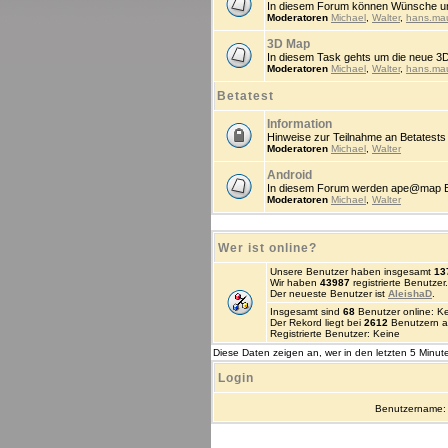
In diesem Forum können Wünsche un
Moderatoren
Michael
,
Walter
,
hans.ma
3D Map
In diesem Task gehts um die neue 3
Moderatoren
Michael
,
Walter
,
hans.ma
Betatest
Information
Hinweise zur Teilnahme an Betatests
Moderatoren
Michael
,
Walter
Android
In diesem Forum werden ape@map Beta
Moderatoren
Michael
,
Walter
Wer ist online?
Unsere Benutzer haben insgesamt
13
Wir haben
43987
registrierte Benutzer.
Der neueste Benutzer ist
AleishaD
.
Insgesamt sind
68
Benutzer online: Kei
Der Rekord liegt bei
2612
Benutzern a
Registrierte Benutzer: Keine
Diese Daten zeigen an, wer in den letzten 5 Minute
Login
Benutzername