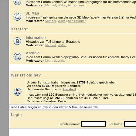
In diesem Forum können Wünsche und Anregungen für die kommenden ap
Moderatoren
Michael
,
Walter
,
hans.maurer
3D Map
In diesem Task gehts um die neue 3D Map (ape@map Version 1.2) für An
Moderatoren
Michael
,
Walter
,
hans.maurer
Betatest
Information
Hinweise zur Teilnahme an Betatests
Moderatoren
Michael
,
Walter
Android
In diesem Forum werden ape@map Beta-Versionen für Android Handys veröff
Moderatoren
Michael
,
Walter
Wer ist online?
Unsere Benutzer haben insgesamt
13759
Beiträge geschrieben.
Wir haben
43987
registrierte Benutzer.
Der neueste Benutzer ist
AleishaD
.
Insgesamt sind
120
Benutzer online: Kein registrierter, kein versteckter und 
Der Rekord liegt bei
2612
Benutzern am 30.12.2025, 16:43.
Registrierte Benutzer: Keine
Diese Daten zeigen an, wer in den letzten 5 Minuten online war.
Login
Benutzername:
Passwort: