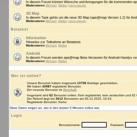
In diesem Forum können Wünsche und Anregungen für die kommenden ap
Moderatoren
Michael
,
Walter
,
hans.maurer
3D Map
In diesem Task gehts um die neue 3D Map (ape@map Version 1.2) für An
Moderatoren
Michael
,
Walter
,
hans.maurer
Betatest
Information
Hinweise zur Teilnahme an Betatests
Moderatoren
Michael
,
Walter
Android
In diesem Forum werden ape@map Beta-Versionen für Android Handys veröff
Moderatoren
Michael
,
Walter
Wer ist online?
Unsere Benutzer haben insgesamt
13758
Beiträge geschrieben.
Wir haben
43987
registrierte Benutzer.
Der neueste Benutzer ist
AleishaD
.
Insgesamt sind
62
Benutzer online: Kein registrierter, kein versteckter und 6
Der Rekord liegt bei
2612
Benutzern am 30.12.2025, 16:43.
Registrierte Benutzer: Keine
Diese Daten zeigen an, wer in den letzten 5 Minuten online war.
Login
Benutzername:
Passwort: