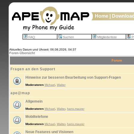
Home
|
Downloa
FAQ
Suchen
Mitgliederliste
Pr
Aktuelles Datum und Uhrzeit: 06.08.2026, 04:37
Foren-Übersicht
Forum
Fragen an den Support
Hinweise zur besseren Bearbeitung von Support-Fragen
Moderatoren
Michael
,
Walter
ape@map
Allgemein
Moderatoren
Michael
,
Walter
,
hans.maurer
Mobiltelefone
Moderatoren
Michael
,
Walter
,
hans.maurer
Neue Features und Visionen