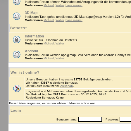
In diesem Forum können Wünsche und Anregungen für die kommenden ap
Moderatoren
Michael
,
Walter
,
hans.maurer
3D Map
In diesem Task gehts um die neue 3D Map (ape@map Version 1.2) für An
Moderatoren
Michael
,
Walter
,
hans.maurer
Betatest
Information
Hinweise zur Teilnahme an Betatests
Moderatoren
Michael
,
Walter
Android
In diesem Forum werden ape@map Beta-Versionen für Android Handys veröff
Moderatoren
Michael
,
Walter
Wer ist online?
Unsere Benutzer haben insgesamt
13758
Beiträge geschrieben.
Wir haben
43987
registrierte Benutzer.
Der neueste Benutzer ist
AleishaD
.
Insgesamt sind
56
Benutzer online: Kein registrierter, kein versteckter und 5
Der Rekord liegt bei
2612
Benutzern am 30.12.2025, 16:43.
Registrierte Benutzer: Keine
Diese Daten zeigen an, wer in den letzten 5 Minuten online war.
Login
Benutzername:
Passwort: