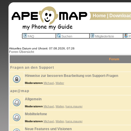
Home
|
Downloa
FAQ
Suchen
Mitgliederliste
Pr
Aktuelles Datum und Uhrzeit: 07.08.2026, 07:26
Foren-Übersicht
Forum
Fragen an den Support
Hinweise zur besseren Bearbeitung von Support-Fragen
Moderatoren
Michael
,
Walter
ape@map
Allgemein
Moderatoren
Michael
,
Walter
,
hans.maurer
Mobiltelefone
Moderatoren
Michael
,
Walter
,
hans.maurer
Neue Features und Visionen