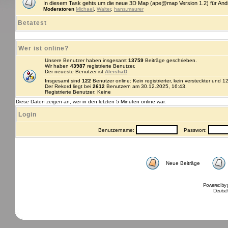
In diesem Task gehts um die neue 3D Map (ape@map Version 1.2) für An
Moderatoren
Michael
,
Walter
,
hans.maurer
Betatest
Wer ist online?
Unsere Benutzer haben insgesamt
13759
Beiträge geschrieben.
Wir haben
43987
registrierte Benutzer.
Der neueste Benutzer ist
AleishaD
.
Insgesamt sind
122
Benutzer online: Kein registrierter, kein versteckter und 
Der Rekord liegt bei
2612
Benutzern am 30.12.2025, 16:43.
Registrierte Benutzer: Keine
Diese Daten zeigen an, wer in den letzten 5 Minuten online war.
Login
Benutzername:
Passwort:
Neue Beiträge
Powered by
Deutsc