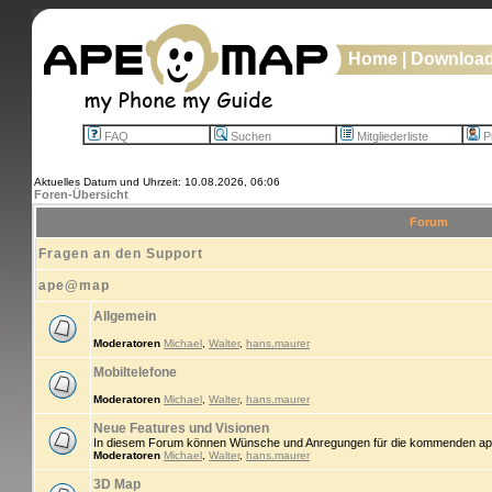
Home
|
Downloa
FAQ
Suchen
Mitgliederliste
Pr
Aktuelles Datum und Uhrzeit: 10.08.2026, 06:06
Foren-Übersicht
Forum
Fragen an den Support
ape@map
Allgemein
Moderatoren
Michael
,
Walter
,
hans.maurer
Mobiltelefone
Moderatoren
Michael
,
Walter
,
hans.maurer
Neue Features und Visionen
In diesem Forum können Wünsche und Anregungen für die kommenden ap
Moderatoren
Michael
,
Walter
,
hans.maurer
3D Map