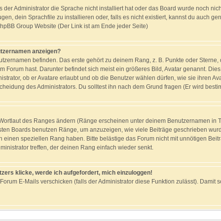
s der Administrator die Sprache nicht installiert hat oder das Board wurde noch nic
n, dein Sprachfile zu installieren oder, falls es nicht existiert, kannst du auch g
 phpBB Group Website (Der Link ist am Ende jeder Seite)
nutzernamen anzeigen?
tzernamen befinden. Das erste gehört zu deinem Rang, z. B. Punkte oder Sterne, d
m Forum hast. Darunter befindet sich meist ein größeres Bild, Avatar genannt. Dies
strator, ob er Avatare erlaubt und ob die Benutzer wählen dürfen, wie sie ihren 
scheidung des Administrators. Du solltest ihn nach dem Grund fragen (Er wird best
n Wortlaut des Ranges ändern (Ränge erscheinen unter deinem Benutzernamen in 
isten Boards benutzen Ränge, um anzuzeigen, wie viele Beiträge geschrieben wurd
n einen speziellen Rang haben. Bitte belästige das Forum nicht mit unnötigen Bei
ministrator treffen, der deinen Rang einfach wieder senkt.
zers klicke, werde ich aufgefordert, mich einzuloggen!
 Forum E-Mails verschicken (falls der Administrator diese Funktion zulässt). Dami