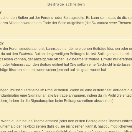
Beiträge schreiben
?
rechenden Button auf der Forums- oder Beitragsseite. Es kann sein, dass du dich er
baren Aktionen werden am Ende der Seite aufgelistet (die
Du kannst neue Themen e
ag?
er der Forumsmoderator bist, kannst du nur deine eigenen Beiträge löschen oder edi
m du auf den
Editieren
-Button des jeweiligen Beitrages klickst. Sollte jemand bereit
gs lesen können, der anzeigt, wie oft der Text bearbeitet wurde. Er wird nur ersch
r oder Administrator den Beitrag editiert hat (Sie sollten eine Nachricht hinterlasse
träge löschen können, wenn schon jemand auf sie geantwortet hat.
en, musst du erst eine im Profil erstellen. Wenn du eine erstellt hast, aktiviere di
andardmäßig eine Signatur an alle Beiträge anhängen, indem du im Profil die ents
ern, indem du die Signaturoption beim Beitragsschreiben abschaltest).
h: Wenn du ein neues Thema erstellst (oder den ersten Beitrag eines Themas editiers
 unterhalb der Textbox sehen (falls du sie nicht sehen kannst, hast du möglicherwei
geben und mindestens zwei Antwortmöglichkeiten (um eine Antwort anzugeben, klick