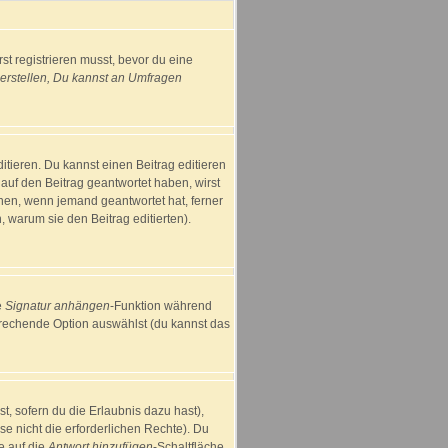
st registrieren musst, bevor du eine
rstellen, Du kannst an Umfragen
tieren. Du kannst einen Beitrag editieren
s auf den Beitrag geantwortet haben, wirst
einen, wenn jemand geantwortet hat, ferner
n, warum sie den Beitrag editierten).
e
Signatur anhängen
-Funktion während
prechende Option auswählst (du kannst das
t, sofern du die Erlaubnis dazu hast),
se nicht die erforderlichen Rechte). Du
e auf die
Antwort hinzufügen
-Schaltfläche.