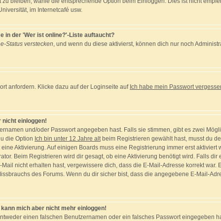
t zu bleiben, wähle die entsprechende Option beim Einloggen. Dies ist nicht emp
Universität, im Internetcafé usw.
in der 'Wer ist online?'-Liste auftaucht?
ne-Status verstecken
, und wenn du diese aktivierst, können dich nur noch Administr
t anfordern. Klicke dazu auf der Loginseite auf
Ich habe mein Passwort vergesse
 nicht einloggen!
zernamen und/oder Passwort angegeben hast. Falls sie stimmen, gibt es zwei Möglic
u die Option
Ich bin unter 12 Jahre alt
beim Registrieren gewählt hast, musst du de
nt eine Aktivierung. Auf einigen Boards muss eine Registrierung immer erst aktivier
tor. Beim Registrieren wird dir gesagt, ob eine Aktivierung benötigt wird. Falls di
-Mail nicht erhalten hast, vergewissere dich, dass die E-Mail-Adresse korrekt war.
Missbrauchs des Forums. Wenn du dir sicher bist, dass die angegebene E-Mail-Adress
t, kann mich aber nicht mehr einloggen!
entweder einen falschen Benutzernamen oder ein falsches Passwort eingegeben has