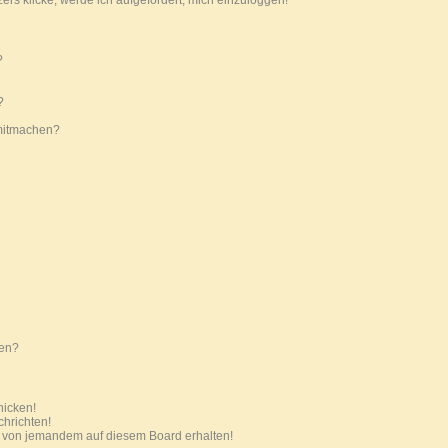
ers klicke, werde ich aufgefordert, mich einzuloggen!
?
?
mitmachen?
ten?
hicken!
chrichten!
l von jemandem auf diesem Board erhalten!