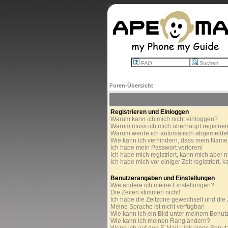
FAQ
Suchen
Foren-Übersicht
Registrieren und Einloggen
Warum kann ich mich nicht einloggen?
Warum muss ich mich überhaupt registrie
Warum werde ich automatisch abgemelde
Wie kann ich verhindern, dass mein Name in
Ich habe mein Passwort verloren!
Ich habe mich registriert, kann mich aber n
Ich habe mich vor einiger Zeit registriert,
Benutzerangaben und Einstellungen
Wie ändere ich meine Einstellungen?
Die Zeiten stimmen nicht!
Ich habe die Zeitzone gewechselt und die Z
Meine Sprache ist nicht verfügbar!
Wie kann ich ein Bild unter meinem Benu
Wie kann ich meinen Rang ändern?