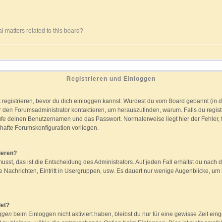
l matters related to this board?
Registrieren und Einloggen
st registrieren, bevor du dich einloggen kannst. Wurdest du vom Board gebannt (in 
r den Forumsadministrator kontaktieren, um herauszufinden, warum. Falls du registr
fe deinen Benutzernamen und das Passwort. Normalerweise liegt hier der Fehler, fa
rhafte Forumskonfiguration vorliegen.
ieren?
usst, das ist die Entscheidung des Administrators. Auf jeden Fall erhältst du nach 
te Nachrichten, Eintritt in Usergruppen, usw. Es dauert nur wenige Augenblicke, um s
et?
oggen
beim Einloggen nicht aktiviert haben, bleibst du nur für eine gewisse Zeit ei