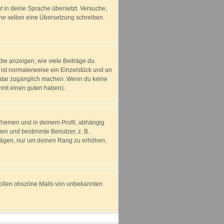
ht in deine Sprache übersetzt. Versuche,
erne selber eine Übersetzung schreiben.
ie anzeigen, wie viele Beiträge du
 ist normalerweise ein Einzelstück und an
Avatar zugänglich machen. Wenn du keine
immt einen guten haben).
Themen und in deinem Profil, abhängig
en und bestimmte Benutzer, z. B.
trägen, nur um deinen Rang zu erhöhen,
t sollen obszöne Mails von unbekannten