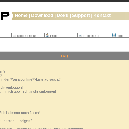
Home
|
Download
|
Doku
|
Support
|
Kontakt
Mitgliederliste
Profil
Registrieren
Login
FAQ
ren?
t?
 der 'Wer ist online?'-Liste auftaucht?
icht einloggen!
 kann mich aber nicht mehr einloggen!
eit ist immer noch falsch!
tzernamen anzeigen?