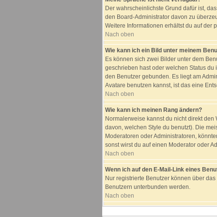
Der wahrscheinlichste Grund dafür ist, das
den Board-Administrator davon zu überzeuge
Weitere Informationen erhältst du auf der
Nach oben
Wie kann ich ein Bild unter meinem Be
Es können sich zwei Bilder unter dem Benu
geschrieben hast oder welchen Status du i
den Benutzer gebunden. Es liegt am Admini
Avatare benutzen kannst, ist das eine Ent
Nach oben
Wie kann ich meinen Rang ändern?
Normalerweise kannst du nicht direkt de
davon, welchen Style du benutzt). Die me
Moderatoren oder Administratoren, könnte
sonst wirst du auf einen Moderator oder Ad
Nach oben
Wenn ich auf den E-Mail-Link eines Benut
Nur registrierte Benutzer können über das
Benutzern unterbunden werden.
Nach oben