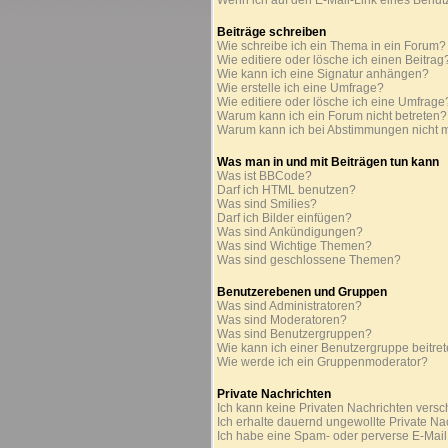
Wenn ich auf den E-Mail-Link eines Benutz
Beiträge schreiben
Wie schreibe ich ein Thema in ein Forum?
Wie editiere oder lösche ich einen Beitrag
Wie kann ich eine Signatur anhängen?
Wie erstelle ich eine Umfrage?
Wie editiere oder lösche ich eine Umfrage
Warum kann ich ein Forum nicht betreten?
Warum kann ich bei Abstimmungen nicht 
Was man in und mit Beiträgen tun kann
Was ist BBCode?
Darf ich HTML benutzen?
Was sind Smilies?
Darf ich Bilder einfügen?
Was sind Ankündigungen?
Was sind Wichtige Themen?
Was sind geschlossene Themen?
Benutzerebenen und Gruppen
Was sind Administratoren?
Was sind Moderatoren?
Was sind Benutzergruppen?
Wie kann ich einer Benutzergruppe beitre
Wie werde ich ein Gruppenmoderator?
Private Nachrichten
Ich kann keine Privaten Nachrichten versc
Ich erhalte dauernd ungewollte Private Na
Ich habe eine Spam- oder perverse E-Mai