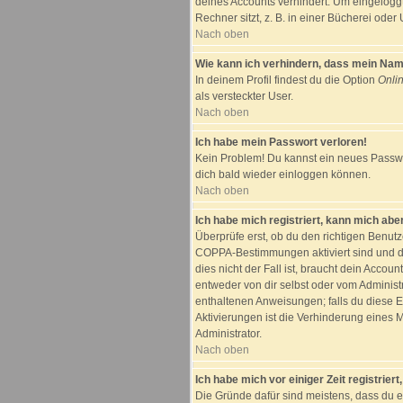
deines Accounts verhindert. Um eingelogg
Rechner sitzt, z. B. in einer Bücherei oder 
Nach oben
Wie kann ich verhindern, dass mein Name 
In deinem Profil findest du die Option
Onli
als versteckter User.
Nach oben
Ich habe mein Passwort verloren!
Kein Problem! Du kannst ein neues Passwor
dich bald wieder einloggen können.
Nach oben
Ich habe mich registriert, kann mich aber
Überprüfe erst, ob du den richtigen Benut
COPPA-Bestimmungen aktiviert sind und d
dies nicht der Fall ist, braucht dein Accou
entweder von dir selbst oder vom Administra
enthaltenen Anweisungen; falls du diese E
Aktivierungen ist die Verhinderung eines 
Administrator.
Nach oben
Ich habe mich vor einiger Zeit registrier
Die Gründe dafür sind meistens, dass du 