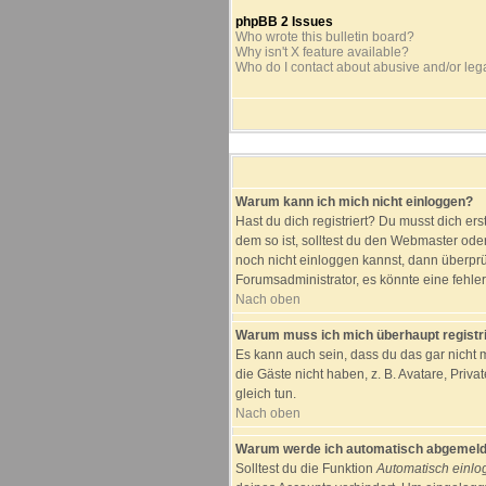
phpBB 2 Issues
Who wrote this bulletin board?
Why isn't X feature available?
Who do I contact about abusive and/or lega
Warum kann ich mich nicht einloggen?
Hast du dich registriert? Du musst dich er
dem so ist, solltest du den Webmaster ode
noch nicht einloggen kannst, dann überprü
Forumsadministrator, es könnte eine fehle
Nach oben
Warum muss ich mich überhaupt registr
Es kann auch sein, dass du das gar nicht m
die Gäste nicht haben, z. B. Avatare, Priva
gleich tun.
Nach oben
Warum werde ich automatisch abgemeld
Solltest du die Funktion
Automatisch einl