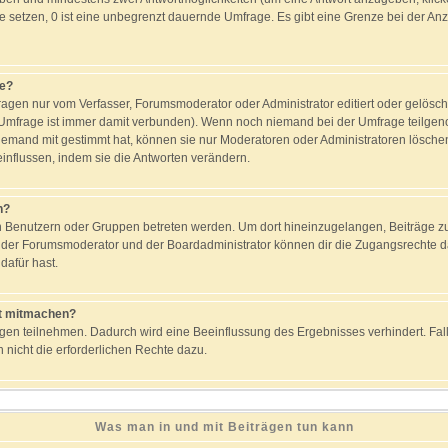
ge setzen, 0 ist eine unbegrenzt dauernde Umfrage. Es gibt eine Grenze bei der Anz
ge?
gen nur vom Verfasser, Forumsmoderator oder Administrator editiert oder gelösc
e Umfrage ist immer damit verbunden). Wenn noch niemand bei der Umfrage teilg
 jemand mit gestimmt hat, können sie nur Moderatoren oder Administratoren löschen 
nflussen, indem sie die Antworten verändern.
n?
enutzern oder Gruppen betreten werden. Um dort hineinzugelangen, Beiträge zu 
r der Forumsmoderator und der Boardadministrator können dir die Zugangsrechte da
dafür hast.
t mitmachen?
gen teilnehmen. Dadurch wird eine Beeinflussung des Ergebnisses verhindert. Falls
h nicht die erforderlichen Rechte dazu.
Was man in und mit Beiträgen tun kann