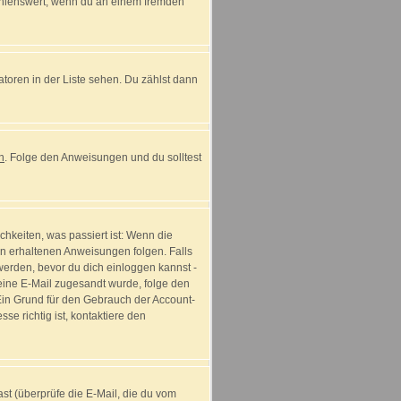
fehlenswert, wenn du an einem fremden
atoren in der Liste sehen. Du zählst dann
n
. Folge den Anweisungen und du solltest
hkeiten, was passiert ist: Wenn die
n erhaltenen Anweisungen folgen. Falls
t werden, bevor du dich einloggen kannst -
r eine E-Mail zugesandt wurde, folge den
 Ein Grund für den Gebrauch der Account-
e richtig ist, kontaktiere den
t (überprüfe die E-Mail, die du vom