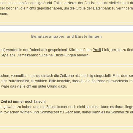
r hat deinen Account gelöscht. Falls Letzteres der Fall ist, hast du vielleicht mit 
er löschen, die nichts gepostet haben, um die Größe der Datenbank zu verringern.
onen.
Benutzerangaben und Einstellungen
 bist) werden in der Datenbank gespeichert. Klicke auf den
Profil
-Link, um sie zu ä
Style ab). Damit kannst du deine Einstellungen ändern
on, vermutlich hast du einfach die Zeitzone nicht richtig eingestellt. Falls dem so 
r dich zutreffend ist, zu wählen. Bitte beachte, dass du die Zeitzone nur wechseln ka
st, wäre das vielleicht ein guter Grund dazu.
 Zeit ist immer noch falsch!
tzone gewählt zu haben und die Zeiten immer noch nicht stimmen, kann es daran lieg
en, zwischen Winter- und Sommerzeit zu wechseln, daher kann es im Sommer zu ei