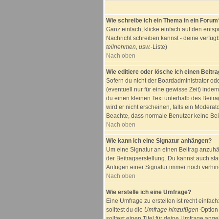
Wie schreibe ich ein Thema in ein Forum
Ganz einfach, klicke einfach auf den entsp
Nachricht schreiben kannst - deine verfüg
teilnehmen, usw.
-Liste)
Nach oben
Wie editiere oder lösche ich einen Beitr
Sofern du nicht der Boardadministrator od
(eventuell nur für eine gewisse Zeit) inde
du einen kleinen Text unterhalb des Beitra
wird er nicht erscheinen, falls ein Moderato
Beachte, dass normale Benutzer keine Bei
Nach oben
Wie kann ich eine Signatur anhängen?
Um eine Signatur an einen Beitrag anzuhäng
der Beitragserstellung. Du kannst auch st
Anfügen einer Signatur immer noch verhind
Nach oben
Wie erstelle ich eine Umfrage?
Eine Umfrage zu erstellen ist recht einfac
solltest du die
Umfrage hinzufügen
-Option
solltest einen Titel für deine Umfrage an